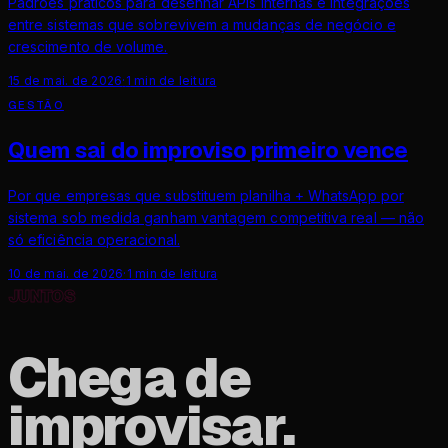
Padrões práticos para desenhar APIs internas e integrações
entre sistemas que sobrevivem a mudanças de negócio e
crescimento de volume.
15 de mai. de 2026
·
1
min de leitura
GESTÃO
Quem sai do improviso primeiro vence
Por que empresas que substituem planilha + WhatsApp por
sistema sob medida ganham vantagem competitiva real — não
só eficiência operacional.
10 de mai. de 2026
·
1
min de leitura
JUNTOS
Chega de
improvisar.