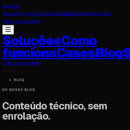
etcweb
.
Soluções
Como funciona
Cases
Blog
Sobre
Contato
Fale com a gente
Soluções
Como
funciona
Cases
Blog
Fale com a gente
BLOG
BLOG
DO NOSSO BLOG
Conteúdo técnico,
sem
enrolação
.