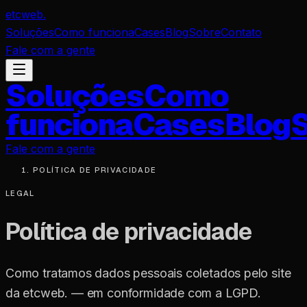
etcweb
.
Soluções
Como funciona
Cases
Blog
Sobre
Contato
Fale com a gente
Soluções
Como
funciona
Cases
Blog
Fale com a gente
POLÍTICA DE PRIVACIDADE
LEGAL
Política de privacidade
Como tratamos dados pessoais coletados pelo site
da etcweb. — em conformidade com a LGPD.