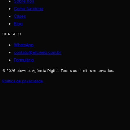
Sobre nós
Como funciona
Cases
Blog
CONTATO
WhatsApp
contato@etcweb.com.br
Formulário
©
2026
etcweb. Agência Digital
. Todos os direitos reservados.
Política de privacidade
PRIVACIDADE
Usamos cookies de analytics (Google Analytics) para entender